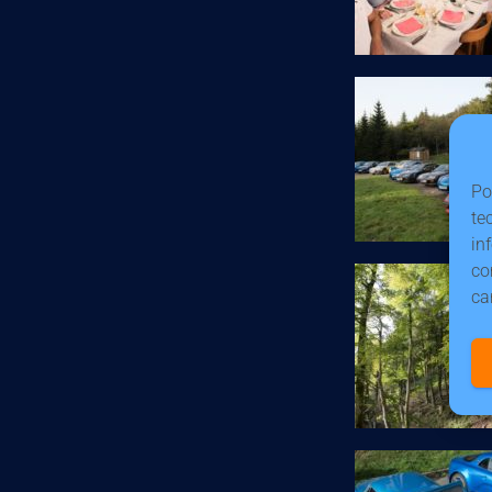
Po
te
in
co
ca