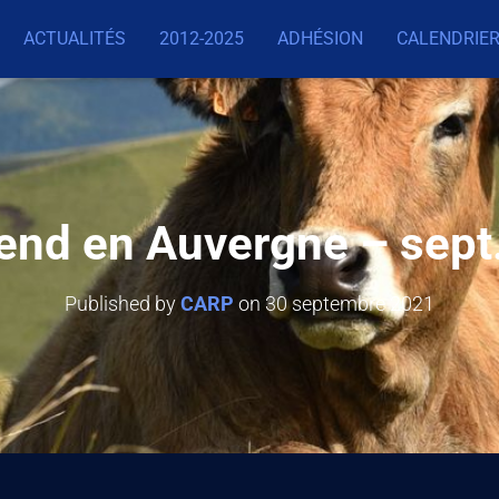
ACTUALITÉS
2012-2025
ADHÉSION
CALENDRIER
nd en Auvergne – sept
Published by
CARP
on
30 septembre 2021