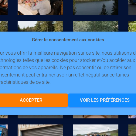
Gérer le consentement aux cookies
ur vous offrir la meilleure navigation sur ce site, nous utilisons 
chnologies telles que les cookies pour stocker et/ou accéder aux
formations de vos appareils. Ne pas consentir ou de retirer son
nsentement peut entrainer avoir un effet négatif sur certaines
ractéristiques de ce site.
ACCEPTER
VOIR LES PRÉFÉRENCES