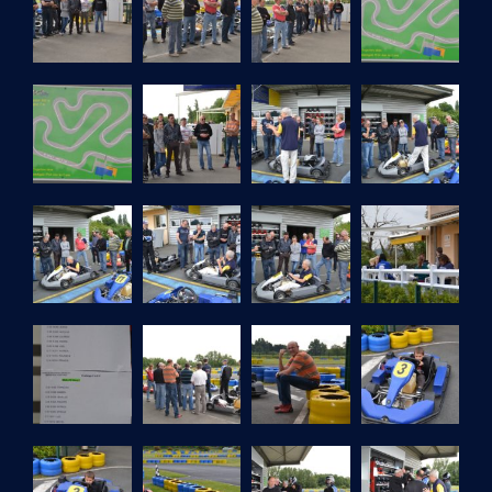
A
V
I
G
A
T
I
O
N