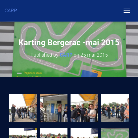
CARP
O
U
V
R
Karting Bergerac -mai 2015
I
Published by
CARP
on
25 mai 2015
R
/
F
E
R
M
E
R
L
A
N