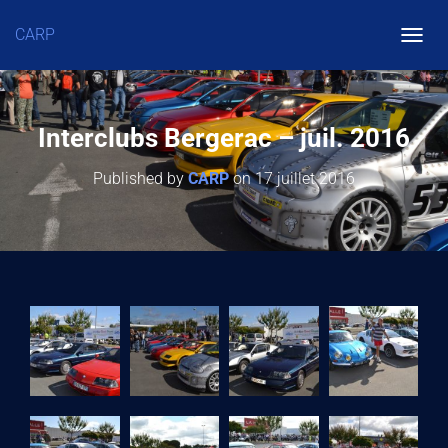
CARP
O
U
V
R
Interclubs Bergerac – juil. 2016
I
Published by
CARP
on
17 juillet 2016
R
/
F
E
R
M
E
R
L
A
N