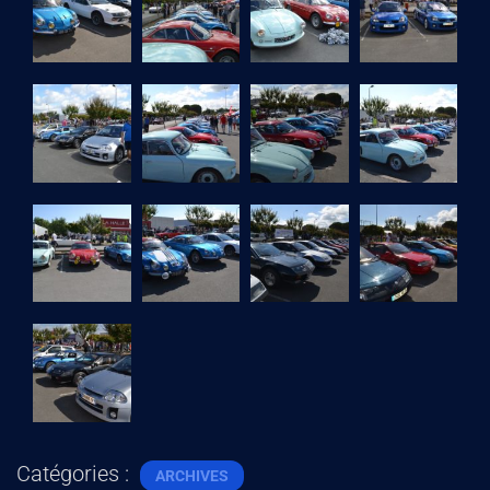
A
V
I
G
A
T
I
O
N
Catégories :
ARCHIVES