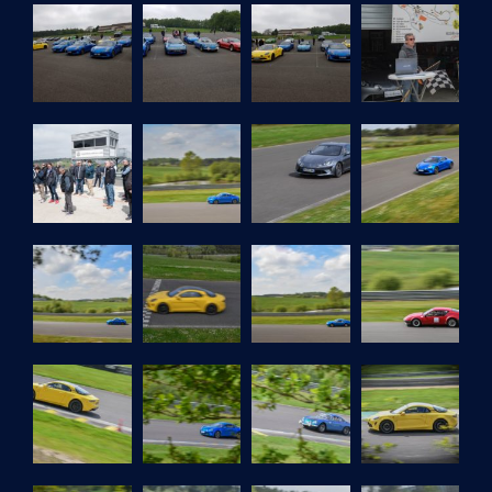
A
V
I
G
A
T
I
O
N