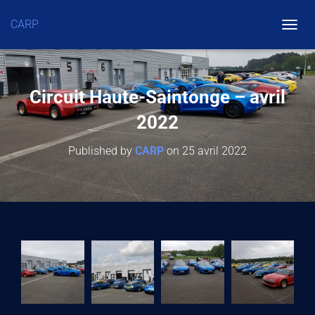
CARP
O
U
V
R
Circuit Haute-Saintonge – avril
I
2022
R
/
Published by
CARP
on
25 avril 2022
F
E
R
M
E
R
L
A
N