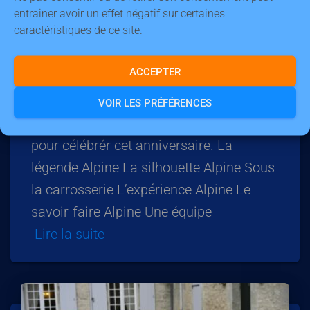
entrainer avoir un effet négatif sur certaines
caractéristiques de ce site.
ARCHIVES
ACCEPTER
70 ans d’Alpine en vidéo
A l’occasion des 70 ans de la marque
VOIR LES PRÉFÉRENCES
Alpine, voici 6 vidéo produites par Alpine
pour célébrér cet anniversaire. La
légende Alpine La silhouette Alpine Sous
la carrosserie L’expérience Alpine Le
savoir-faire Alpine Une équipe
Lire la suite