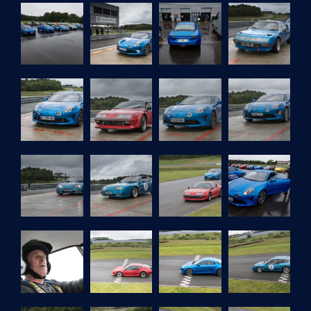
A
V
I
G
A
T
I
O
N