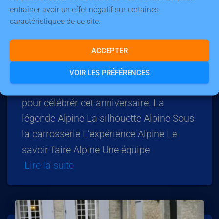
entrainer avoir un effet négatif sur certaines
caractéristiques de ce site.
ARCHIVES
ACCEPTER
70 ans d’Alpine en vidéo
A l’occasion des 70 ans de la marque
VOIR LES PRÉFÉRENCES
Alpine, voici 6 vidéo produites par Alpine
pour célébrér cet anniversaire. La
légende Alpine La silhouette Alpine Sous
la carrosserie L’expérience Alpine Le
savoir-faire Alpine Une équipe
Lire la suite