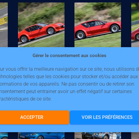
Gérer le consentement aux cookies
ur vous offrir la meilleure navigation sur ce site, nous utilisons 
chnologies telles que les cookies pour stocker et/ou accéder aux
formations de vos appareils. Ne pas consentir ou de retirer son
nsentement peut entrainer avoir un effet négatif sur certaines
ractéristiques de ce site.
ACCEPTER
VOIR LES PRÉFÉRENCES