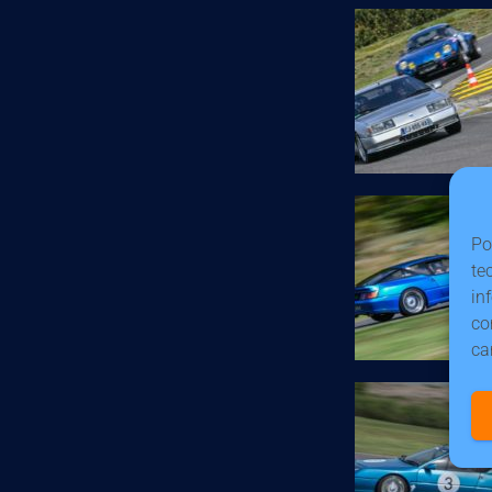
Po
te
in
co
ca