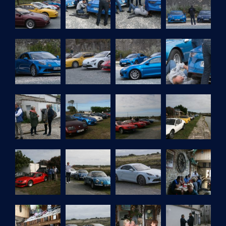
A
V
I
G
A
T
I
O
N