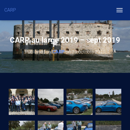
CARP
O
U
V
R
CARP au large 2019 – sept 2019
I
Published by
CARP
on
10 octobre 2019
R
/
F
E
R
M
E
R
L
A
N