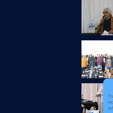
Po
te
in