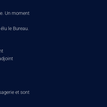
ire. Un moment
élu le Bureau.
nt
adjoint
agerie et sont