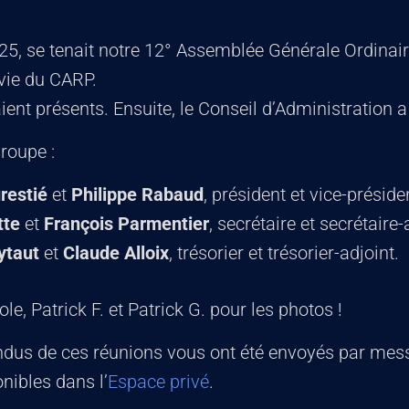
025, se tenait notre 12° Assemblée Générale Ordina
 vie du CARP.
nt présents. Ensuite, le Conseil d’Administration a 
groupe :
restié
et
Philippe Rabaud
, président et vice-préside
tte
et
François Parmentier
, secrétaire et secrétaire-
ytaut
et
Claude Alloix
, trésorier et trésorier-adjoint.
le, Patrick F. et Patrick G. pour les photos !
dus de ces réunions vous ont été envoyés par mess
nibles dans l’
Espace privé
.