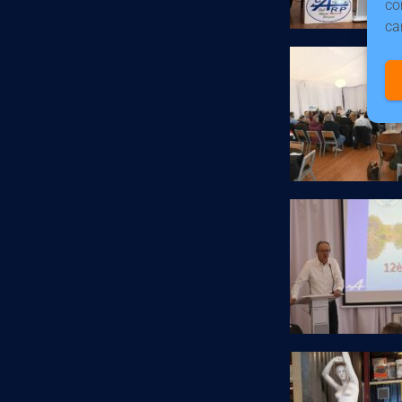
co
ca